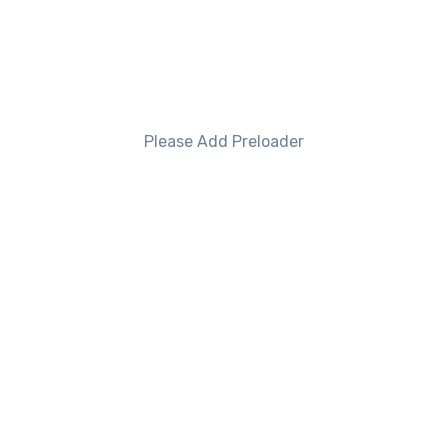
Technical - JAVA
Please Add Preloader
Semantic Copy-Paste: Koddan Pattern
Taşıma Sanatı
Technical - JAVA
Yapay zeka süreçleriniz için kontrol
mekanizması